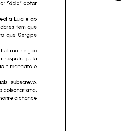
r ”dele” optar 
al a Lula e ao 
adares tem que 
a que Sergipe 
ula na eleição 
 disputa pela 
ria o mandato e 
is subscrevo. 
 bolsonarismo, 
honre a chance 