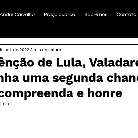
André Carvalho
Praça pública
Sobre nós
Contato
de set. de 2022
3 min de leitura
ênção de Lula, Valadar
anha uma segunda chan
 compreenda e honre
 2023