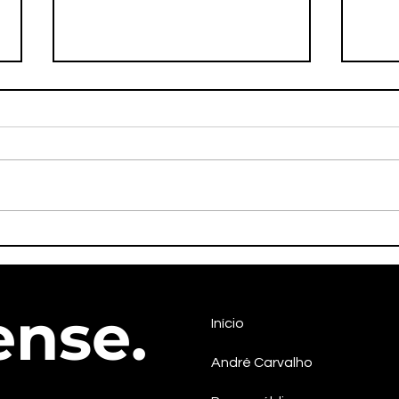
Líder quilombola Maria
Em S
Izaltina será candidata a
pos
vice-governadora na chapa
cont
do PSOL em Sergipe
efet
ense.
Início
André Carvalho