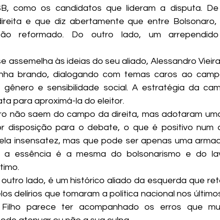
PSB, como os candidatos que lideram a disputa. De
ireita e que diz abertamente que entre Bolsonaro, P
tão reformado. Do outro lado, um arrependido
se assemelha às ideias do seu aliado, Alessandro Vieir
a brando, dialogando com temas caros ao campo 
gênero e sensibilidade social. A estratégia da cam
ta para aproximá-la do eleitor.
dro não saem do campo da direita, mas adotaram uma
or disposição para o debate, o que é positivo num 
pela insensatez, mas que pode ser apenas uma armadi
, a essência é a mesma do bolsonarismo e do lav
timo.
r outro lado, é um histórico aliado da esquerda que re
os delírios que tomaram a política nacional nos último
Filho parece ter acompanhado os erros que muito