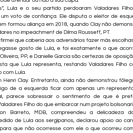
ode atenuar ou não a sua culpa.
s”, Lula e o seu partido perdoaram Valadares Filho
 um voto de confiança. Ele disputa o eleitor de esqu
em formou aliança em 2018, quando Clay não demonst
dares no impeachment de Dilma Rousseff, PT.
 afirmei que caberia aos adversários fazer más escolha
egasse gosto de Lula, e foi exatamente o que acont
Oliveira, PP, e Danielle Garcia são certezas de oposiçã
sta que Lula representa, restando Valadares Filho 
 com Lula.
 Henri Clay. Entretanto, ainda não demonstrou fôlego
rigo de a esquerda ficar com apenas um representa
l, parece sobressair o sentimento de que é prefe
ladares Filho do que embarcar num projeto bolsonari
on Barreto, MDB, compreendeu a delicadeza d
pedido de Lula aos sergipanos, declarou apoio ao can
para que não ocorresse com ele o que ocorreu com D