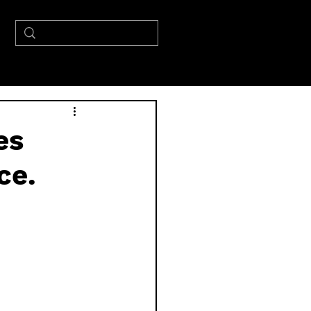
es
ce.