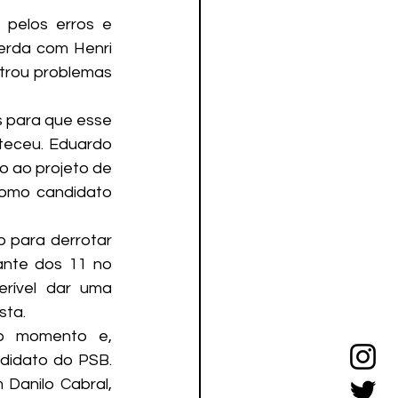
 pelos erros e 
erda com Henri 
rou problemas 
s para que esse 
eceu. Eduardo 
o ao projeto de 
como candidato 
 para derrotar 
nte dos 11 no 
rível dar uma 
sta.
o momento e, 
didato do PSB. 
anilo Cabral, 