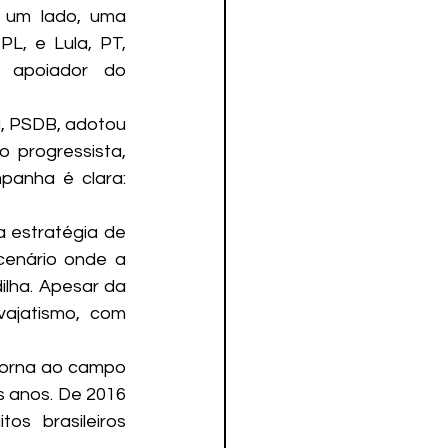
 um lado, uma 
L, e Lula, PT, 
 apoiador do 
a, PSDB, adotou 
progressista, 
panha é clara: 
 estratégia de 
cenário onde a 
lha. Apesar da 
ajatismo, com 
torna ao campo 
s anos. De 2016 
s brasileiros 