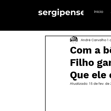
sergipense.
Início
André Carvalho
1 
Com a b
Filho g
Que ele
Atualizado:
15 de fev. de