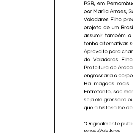
PSB, em Pernambuco,
por Marília Arraes, 
Valadares Filho pre
projeto de um Bras
assumir também a m
tenha alternativas s
Aproveito para cham
de Valadares Filh
Prefeitura de Araca
engrossaria o corpo
Há mágoas reais e
Entretanto, são men
seja ele grosseiro 
que a história lhe de
*Originalmente publi
senado
Valadares