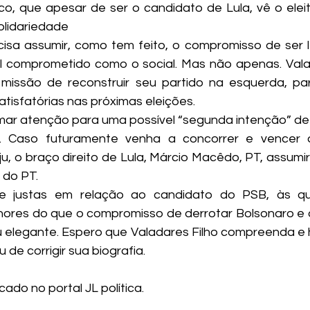
 que apesar de ser o candidato de Lula, vê o eleito
Solidariedade
cisa assumir, como tem feito, o compromisso de ser le
il comprometido como o social. Mas não apenas. Val
issão de reconstruir seu partido na esquerda, par
atisfatórias nas próximas eleições.
ar atenção para uma possível “segunda intenção” de L
o. Caso futuramente venha a concorrer e vencer a
ju, o braço direito de Lula, Márcio Macêdo, PT, assumi
 do PT.
 justas em relação ao candidato do PSB, às qua
ores do que o compromisso de derrotar Bolsonaro e o
ou elegante. Espero que Valadares Filho compreenda e 
u de corrigir sua biografia.
cado no portal JL política.