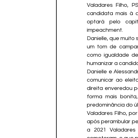
Valadares Filho, 
candidata mais à d
optará pelo capi
impeachment.
Danielle, que muito 
um tom de campanh
como igualdade de 
humanizar a candida
Danielle e Alessan
comunicar ao eleit
direita enveredou 
forma mais bonita
predominância do úl
Valadares Filho, po
após perambular pel
a 2021 Valadares 