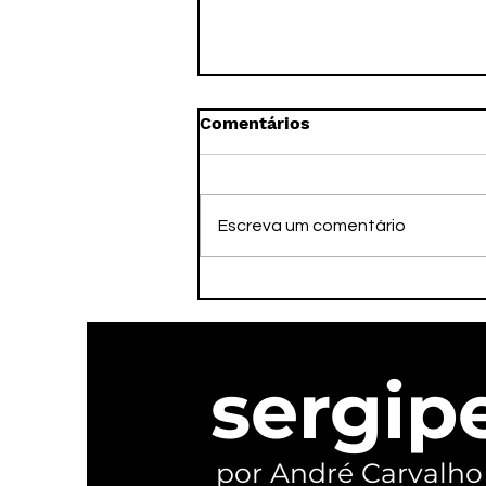
Comentários
Escreva um comentário
PSOL oficializa
candidaturas e reivindica
ser o verdadeiro palanque
de Lula em Sergipe
sergip
por André Carvalho