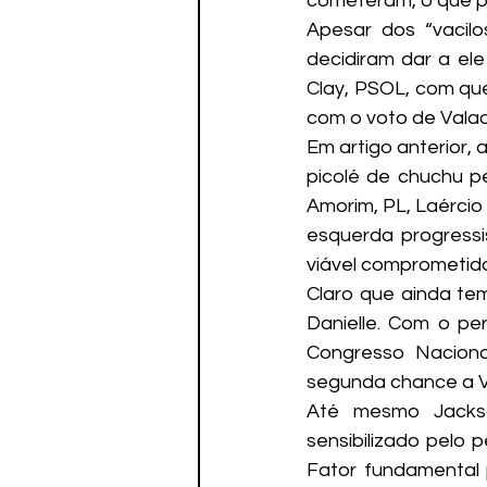
cometeram, o que p
Apesar dos “vacilo
decidiram dar a ele
Clay, PSOL, com qu
com o voto de Vala
Em artigo anterior,
picolé de chuchu p
Amorim, PL, Laércio 
esquerda progressi
viável comprometido
Claro que ainda tem
Danielle. Com o pe
Congresso Naciona
segunda chance a Va
Até mesmo Jacks
sensibilizado pelo 
Fator fundamental 