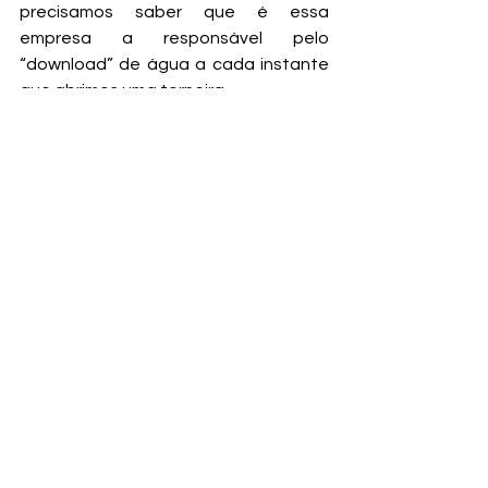
precisamos saber que é essa 
empresa a responsável pelo 
“download” de água a cada instante 
que abrimos uma torneira.
Por Marcos Aurélio, Radialista e 
Administrador
Fábio Mitidieri
Marcos Oliveira
DESO
Privatização
Água
Marcos Aurélio
Gilmar Carvalho
Praça pública
Ver tudo
Posts recentes