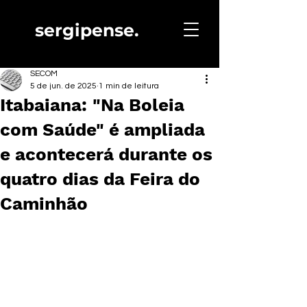
sergipense.
SECOM
5 de jun. de 2025
1 min de leitura
Itabaiana: "Na Boleia
com Saúde" é ampliada
e acontecerá durante os
quatro dias da Feira do
Caminhão