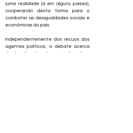
(uma realidade já em alguns países), 
cooperando desta forma para o 
combater as desigualdades sociais e 
econômicas do país. 
Independentemente dos recuos dos 
agentes políticos, o debate acerca 
da legalização da maconha deve 
permanecer em pauta no Brasil, 
estimulados por movimentos, 
marchas, organizações e agentes 
públicos e econômicos que lutam pela 
descriminação e regulamentação da 
erva, seja para o uso medicinal, 
industrial ou recreativo. Para isso, 
cabe a conscientização dos seus 
benefícios, a politização da 
sociedade e a quebra de tabus que 
envolve o uso da maconha. Ou seja, 