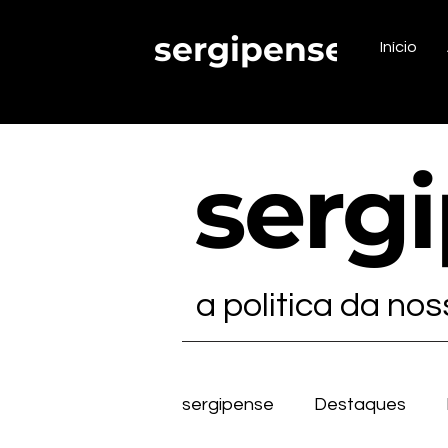
sergipense.
Início
serg
a politica da no
sergipense
Destaques