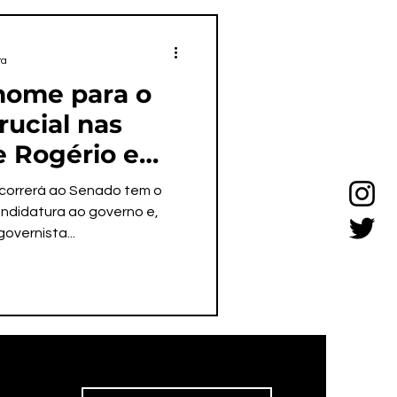
ra
nome para o
rucial nas
 Rogério e
correrá ao Senado tem o
andidatura ao governo e,
overnista...