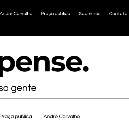
André Carvalho
Praça pública
Sobre nós
Contato
ipense
.
ssa gente
Praça pública
André Carvalho