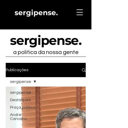
sergipense.
sergipense
.
a politica da nossa gente
Publicações
sergipense
sergipense
Destaques
Praça pública
André
Carvalho