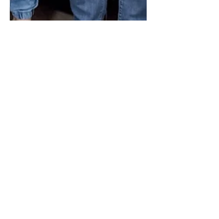
André Carvalho
19 de fev. de 2024
2 min de leitura
“Volta Petrobras”: Senador Rogério
Carvalho lidera movimento para
recuperar empregos e
investimentos da estatal em
Sergipe
O senador Rogério Carvalho (PT) tem se
colocado a puxar um movimento
organizado pela retomada dos serviços
da Petrobras em Sergipe, o...