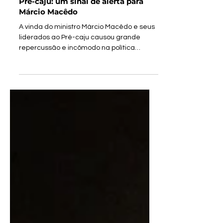
A exoneração de Maria Fernanda
Coelho após a farra de ministro no
Pré-caju: um sinal de alerta para
Márcio Macêdo
A vinda do ministro Márcio Macêdo e seus
liderados ao Pré-caju causou grande
repercussão e incômodo na política
sergipana. Os sorrisos e...