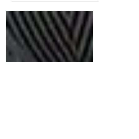
O Festival de Arte de São Cristovão (FASC)
é um dos maiores eventos culturais de
Sergipe, responsável por reunir artistas de
diversas...