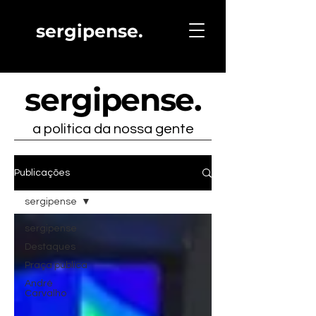
sergipense.
sergipense
.
a politica da nossa gente
Publicações
sergipense
sergipense
Destaques
Praça pública
André
Carvalho