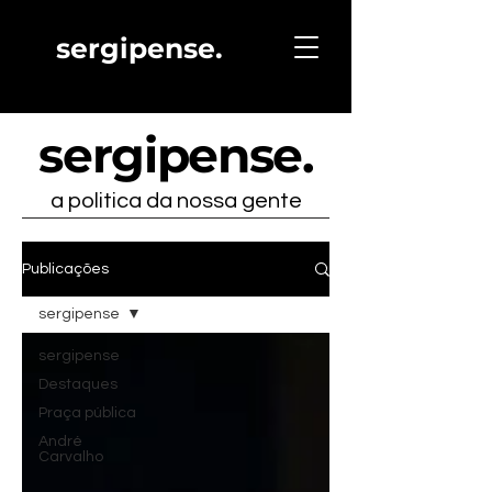
sergipense.
sergipense
.
a politica da nossa gente
Publicações
sergipense
sergipense
Destaques
Praça pública
André
Carvalho