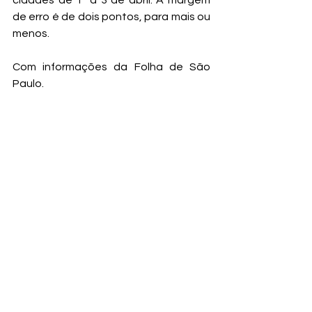
cidades de 1º a 3 de abril. A margem 
de erro é de dois pontos, para mais ou 
menos. 
Com informações da Folha de São 
Paulo.