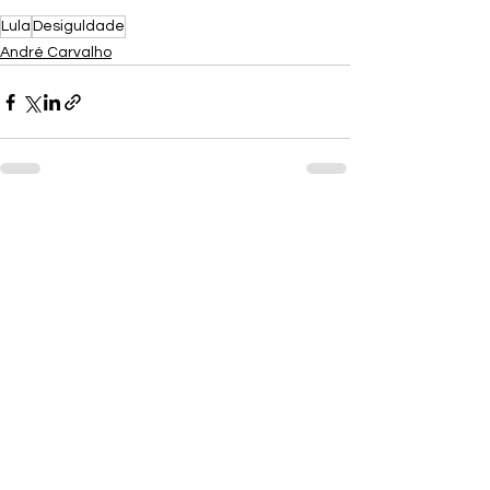
Lula
Desiguldade
André Carvalho
Ver tudo
Posts recentes