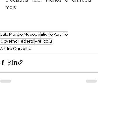
precisava falar menos e entregar 
mais. 
Lula
Márcio Macêdo
Eliane Aquino
Governo Federal
Pré-caju
André Carvalho
Ver tudo
Posts recentes