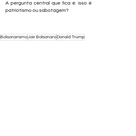
A pergunta central que fica é: isso é 
patriotismo ou sabotagem?
Bolsonarismo
Jair Bolsonaro
Donald Trump
André Carvalho
Ver tudo
Posts recentes