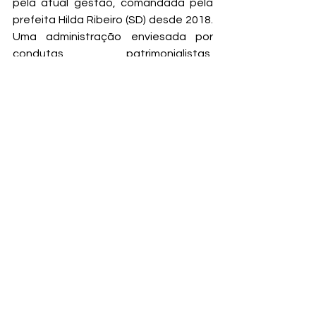
pela atual gestão, comandada pela 
prefeita Hilda Ribeiro (SD) desde 2018. 
Uma administração enviesada por 
condutas patrimonialistas, 
configurada para atender demandas 
específicas, em especial, aos 
interesses político-eleitorais que 
viabilizam a manutenção e o 
continuísmo do grupo à frente do 
poder municipal. Noutras Palavras, a 
utilização indevida das vagas do 
quadro do funcionalismo público 
caracteriza-se em um dos principais 
mecanismos para a perpetuação no 
poder. O que, por seu turno, 
desencadeia uma série de 
contradições e adversidades 
observadas no sucateamento dos 
serviços públicos prestados e na 