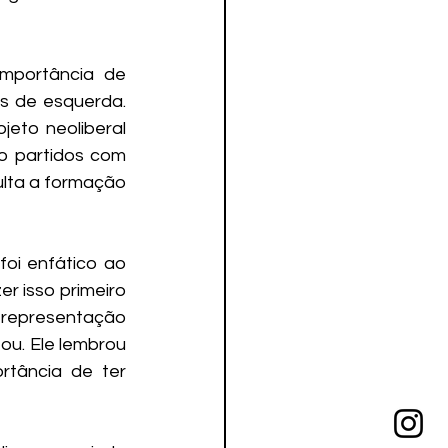
mportância de 
s de esquerda. 
eto neoliberal 
o partidos com 
ulta a formação 
oi enfático ao 
r isso primeiro 
 representação 
ou. Ele lembrou 
rtância de ter 