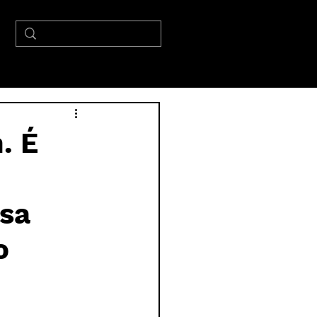
. É
osa
o