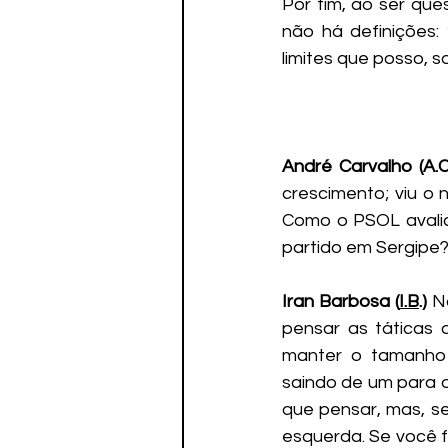
Por fim, ao ser que
não há definições: 
limites que posso, s
André Carvalho (A.C
crescimento; viu o 
Como o PSOL avalia 
partido em Sergipe?
Iran Barbosa (
I.B
.)
N
pensar as táticas d
manter o tamanho 
saindo de um para d
que pensar, mas, s
esquerda. Se você f