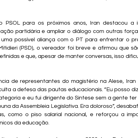
 PSOL para os próximos anos, Iran destacou a i
zação partidária e ampliar o diálogo com outras força
uma possível aliança com o PT para enfrentar o proj
Mitidieri (PSD), o vereador foi breve e afirmou que sã
efinidas e que, apesar de manter conversas, isso dific
ia de representantes do magistério na Alese, Iran f
iculta a defesa das pautas educacionais. “Eu posso dize
goria e eu fui dirigente do Sintese sem a gente ter
buna da Assembleia Legislativa. Era doloroso”, desabaf
as, como o piso salarial nacional, e reforçou a impo
nicos da educação.