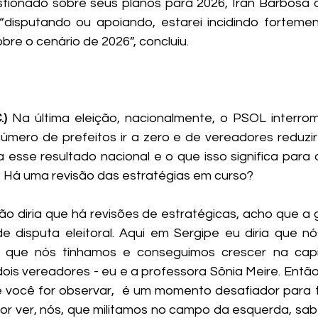
stionado sobre seus planos para 2026, Iran Barbosa d
“disputando ou apoiando, estarei incidindo fortemen
obre o cenário de 2026”, concluiu.
.) 
Na última eleição, nacionalmente, o PSOL interrom
número de prefeitos ir a zero e de vereadores reduzir 
esse resultado nacional e o que isso significa para a
 Há uma revisão das estratégias em curso?
ão diria que há revisões de estratégicas, acho que a g
e disputa eleitoral. Aqui em Sergipe eu diria que n
que nós tínhamos e conseguimos crescer na capit
ois vereadores - eu e a professora Sônia Meire. Então
e você for observar,  é um momento desafiador para
or ver, nós, que militamos no campo da esquerda, sa