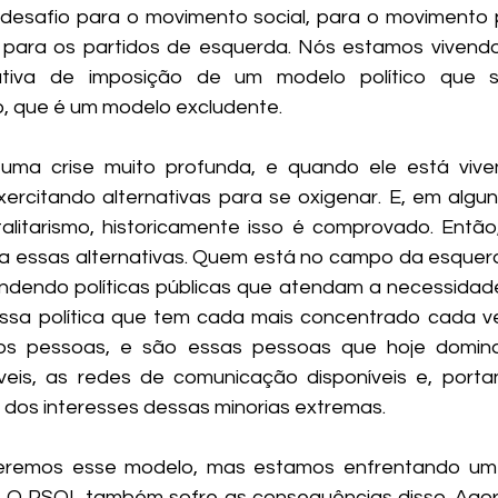
esafio para o movimento social, para o movimento p
, para os partidos de esquerda. Nós estamos vivend
tiva de imposição de um modelo político que s
, que é um modelo excludente. 
 uma crise muito profunda, e quando ele está viven
xercitando alternativas para se oxigenar. E, em algu
otalitarismo, historicamente isso é comprovado. Então,
e a essas alternativas. Quem está no campo da esque
ndendo políticas públicas que atendam a necessidade
ssa política que tem cada mais concentrado cada ve
 pessoas, e são essas pessoas que hoje dominam
íveis, as redes de comunicação disponíveis e, porta
 dos interesses dessas minorias extremas. 
eremos esse modelo, mas estamos enfrentando um
. O PSOL também sofre as consequências disso. Agor