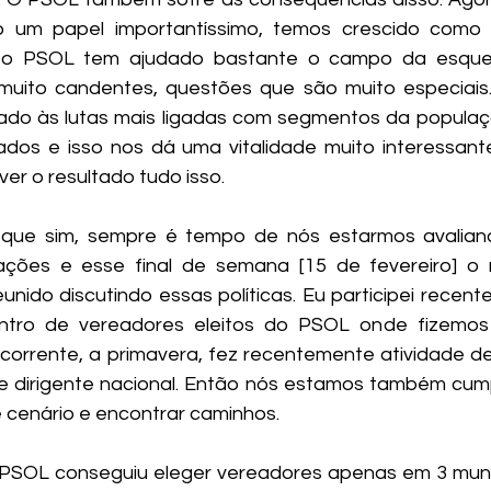
 um papel importantíssimo, temos crescido como 
 o PSOL tem ajudado bastante o campo da esquer
muito candentes, questões que são muito especiais
ulado às lutas mais ligadas com segmentos da popula
ados e isso nos dá uma vitalidade muito interessant
er o resultado tudo isso. 
 que sim, sempre é tempo de nós estarmos avaliando
 ações e esse final de semana [15 de fevereiro] o n
reunido discutindo essas políticas. Eu participei rece
tro de vereadores eleitos do PSOL onde fizemos
corrente, a primavera, fez recentemente atividade de
e dirigente nacional. Então nós estamos também cump
e cenário e encontrar caminhos.
PSOL conseguiu eleger vereadores apenas em 3 municí