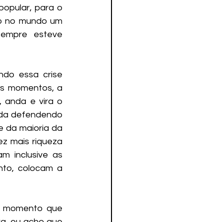
opular, para o 
o no mundo um 
empre esteve 
do essa crise 
ns momentos, a 
 anda e vira o 
rda defendendo 
 da maioria da 
z mais riqueza 
 inclusive as 
nto, colocam a 
 momento que 
a, eu acho que 