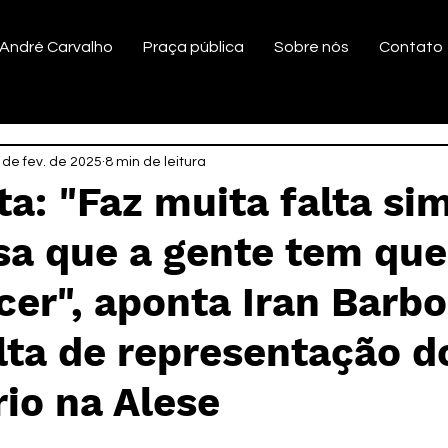
André Carvalho
Praça pública
Sobre nós
Contato
 de fev. de 2025
8 min de leitura
ta: "Faz muita falta sim
sa que a gente tem que
er", aponta Iran Barb
lta de representação d
io na Alese