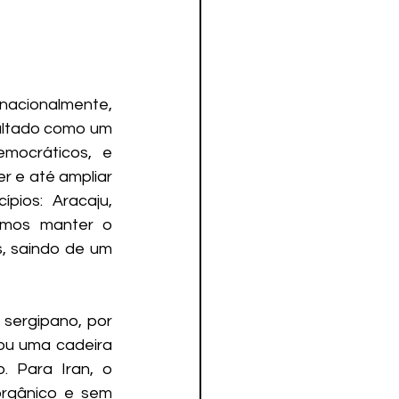
nacionalmente, 
ultado como um 
mocráticos, e 
 e até ampliar 
ios: Aracaju, 
imos manter o 
 saindo de um 
sergipano, por 
ou uma cadeira 
. Para Iran, o 
rgânico e sem 