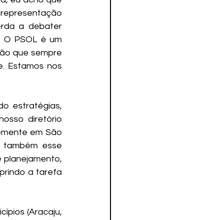
representação 
da a debater 
. O PSOL é um 
ção que sempre 
e. Estamos nos 
 estratégias, 
osso diretório 
ntemente em São 
 também esse 
 planejamento, 
rindo a tarefa 
pios (Aracaju, 