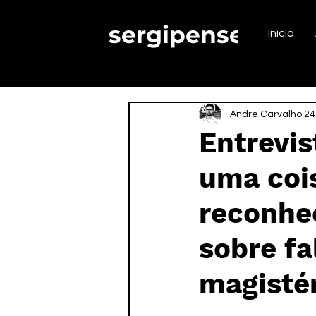
sergipense.
Início
André Carvalho
24
Entrevis
uma coi
reconhec
sobre fa
magistér