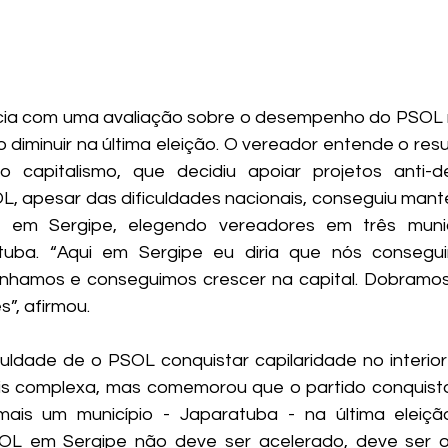
icia com uma avaliação sobre o desempenho do PSOL 
 diminuir na última eleição. O vereador entende o res
o capitalismo, que decidiu apoiar projetos anti-de
L, apesar das dificuldades nacionais, conseguiu manter
 em Sergipe, elegendo vereadores em três municíp
tuba. “Aqui em Sergipe eu diria que nós consegu
nhamos e conseguimos crescer na capital. Dobramos,
”, afirmou.
culdade de o PSOL conquistar capilaridade no interior 
ais complexa, mas comemorou que o partido conquist
mais um município - Japaratuba - na última eleição
OL em Sergipe não deve ser acelerado, deve ser o