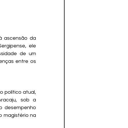
à ascensão da 
ergipense, ele 
ssidade de um 
enças entre os 
 político atual, 
acaju, sob a 
 o desempenho 
 magistério na 