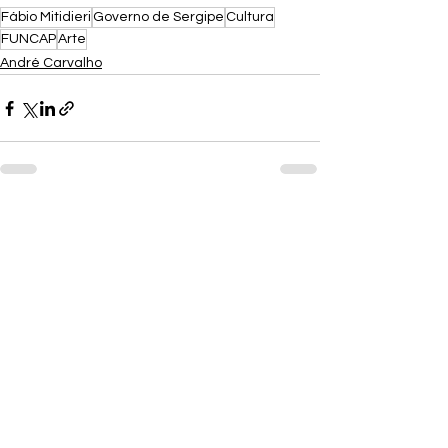
Fábio Mitidieri
Governo de Sergipe
Cultura
FUNCAP
Arte
André Carvalho
Ver tudo
Posts recentes