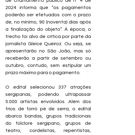
de chamamento público de nº 4 de 
2024 informa que “os pagamentos 
poderão ser efetuados com o prazo 
de, no mínimo, 90 (noventa) dias após 
a finalização do objeto”. À época, o 
trecho foi alvo de crítica por parte da 
jornalista Gleice Queiroz. Ou seja, se 
apresentarão no São João, mas só 
receberão a partir de setembro ou 
outubro, contudo, sem estipular um 
prazo máximo para o pagamento.
O edital selecionou 337 atrações 
sergipanas, podendo ultrapassar 
5.000 artistas envolvidos. Além dos 
trios de forró pé de serra, o edital 
abarca bandas, grupos tradicionais 
do folclore sergipano, grupos de 
teatro, cordelistas, repentistas, 