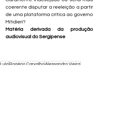
coerente disputar a reeleição a partir 
de uma plataforma crítica ao governo 
Mitidieri?
Matéria derivada da produção 
audiovisual do Sergipense
Lula
Rogério Carvalho
Alessandro Vieira
André Moura
André Carvalho
Ver tudo
Posts recentes