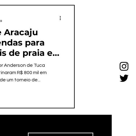
ra
 Aracaju
ndas para
s de praia e
oção pessoal
or Anderson de Tuca
inaram R$ 800 mil em
e um torneio de...