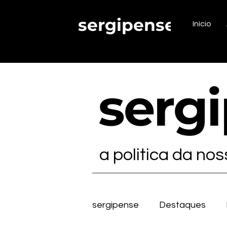
sergipense.
Início
serg
a politica da no
sergipense
Destaques