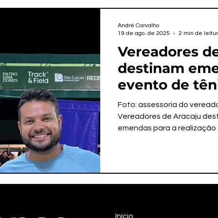
André Carvalho
19 de ago. de 2025
2 min de leitu
Vereadores de
destinam eme
evento de têni
ganham prom
Foto: assessoria do veread
Vereadores de Aracaju dest
emendas para a realização d
Início