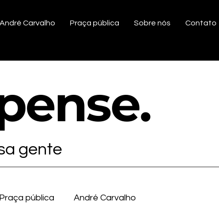
André Carvalho
Praça pública
Sobre nós
Contato
ipense
.
ssa gente
Praça pública
André Carvalho