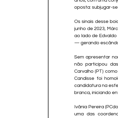
anos, com uma conju
oposta: subjugar-se 
Os sinais desse bo
junho de 2023, Márc
ao lado de Edvaldo 
— gerando escândal
Sem apresentar nome
não participou da
Carvalho (PT) como
Candisse foi homol
candidatura na esfe
branca, iniciando e
Ivânia Pereira (PCd
uma das coordenaç