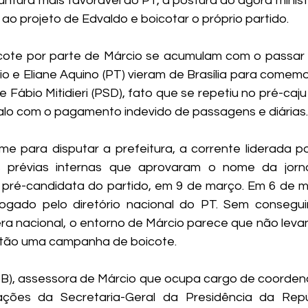
ntura mais favorável ao PT, a postura do agora ministr
ao projeto de Edvaldo e boicotar o próprio partido.
icote por parte de Márcio se acumulam com o passar
io e Eliane Aquino (PT) vieram de Brasília para comemo
e Fábio Mitidieri (PSD), fato que se repetiu no pré-ca
o com o pagamento indevido de passagens e diárias.
 para disputar a prefeitura, a corrente liderada po
s prévias internas que aprovaram o nome da jornal
 pré-candidata do partido, em 9 de março. Em 6 de m
ogado pelo diretório nacional do PT. Sem conseguir
ra nacional, o entorno de Márcio parece que não levan
ntão uma campanha de boicote. 
oB), assessora de Márcio que ocupa cargo de coorden
ões da Secretaria-Geral da Presidência da Repúbl