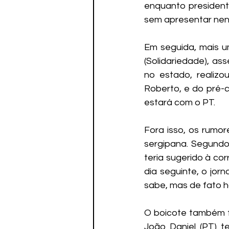
enquanto president
sem apresentar nen
Em seguida, mais um
(Solidariedade), as
no estado, realizo
Roberto, e do pré-c
estará com o PT.
Fora isso, os rumor
sergipana. Segundo 
teria sugerido à co
dia seguinte, o jor
sabe, mas de fato h
O boicote também f
João Daniel (PT) t