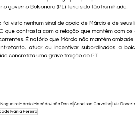
no governo Bolsonaro (PL) teria sido tão humilhado.
foi visto nenhum sinal de apoio de Márcio e de seus l
 O que contrasta com a relação que mantém com os g
ecorrentes. É notório que Márcio não mantém amizade
ntretanto, atuar ou incentivar subordinados a boi
ido concretiza uma grave traição ao PT.
 Nogueira
Márcio Macêdo
João Daniel
Candisse Carvalho
Luiz Robert
edade
Ivânia Pereira