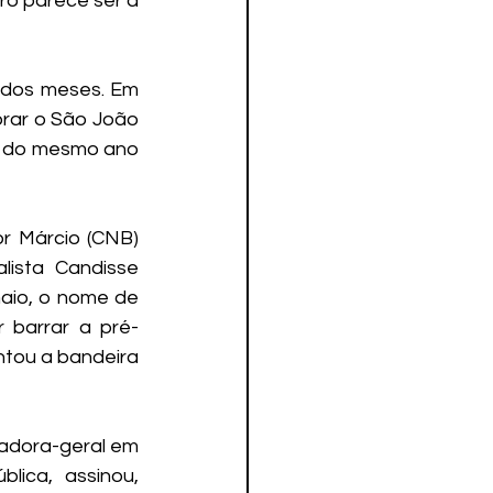
o parece ser a 
 dos meses. Em 
rar o São João 
ju do mesmo ano 
 
r Márcio (CNB) 
ista Candisse 
aio, o nome de 
 barrar a pré-
tou a bandeira 
adora-geral em 
ica, assinou, 