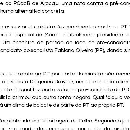
e do PCdoB de Aracaju, uma nota contra a pré-cand
huma alternativa concreta.
 assessor do ministro fez movimentos contra o PT. V
sessor especial de Márcio e atualmente presidente do
u um encontro do partido ao lado do pré-candidato
andidato bolsonarista Fabiano Oliveira (PP), dando sin
es de boicote ao PT por parte do ministro são recorr
o jornalista Diógenes Brayner, uma fonte teria afirm
rrente da qual faz parte votar no pré-candidato do PDT
nalista afirmou que outra fonte negara. Qual falou a v
á um clima de boicote de parte do PT ao próprio PT.
oi publicado em reportagem da Folha. Segundo o jorn
eria reclamado de perseguição por parte do ministr