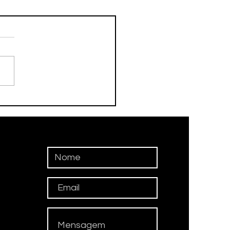
cio Macêdo opta por
aste desnecessário ao
çar reaproximação com
SD