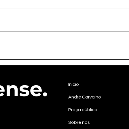
Fim de festa: Márcio
Már
Macedo e Eliane Aquino
desg
vão ao Pré-Caju
for
confraternizar com
o P
ense.
governistas
Início
André Carvalho
Praça pública
Sobre nós