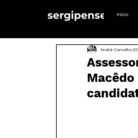
sergipense.
Início
André Carvalho
20
Assesso
Macêdo 
candida