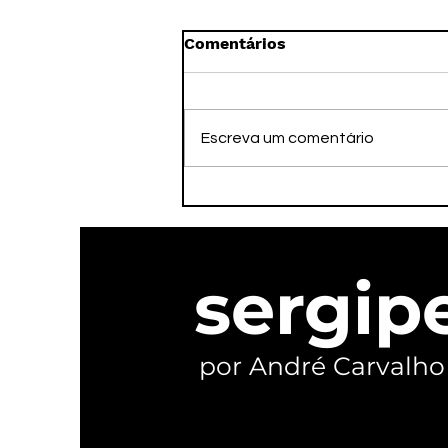
Comentários
Escreva um comentário
Sem apresentar projeto
para Aracaju, PV e PCdoB
tentam atrapalhar pré-
candidatura do PT
sergip
por André Carvalho