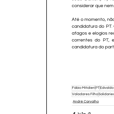
considerar que nem 
Até o momento, não 
candidatura do PT.
afagos e elogios r
correntes do PT, e
candidatura do part
Fábio Mitidieri
PT
Edvaldo
Valadares Filho
Solidari
André Carvalho