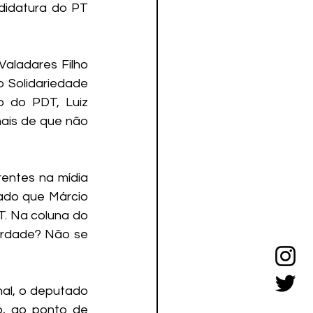
idatura do PT 
aladares Filho 
 Solidariedade 
 do PDT, Luiz 
ais de que não 
entes na mídia 
ado que Márcio 
. Na coluna do 
erdade? Não se 
al, o deputado 
o, ao ponto de 