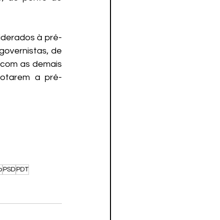
iderados à pré-
overnistas, de 
 com as demais 
cotarem a pré-
o
PSD
PDT