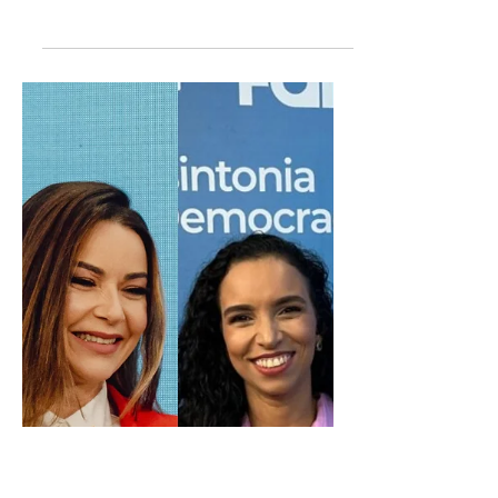
André Carvalho
26 de ago. de 2024
2 min de leitura
Pesquisa Quaest demonstra
cenário aberto para segundo turno
em Aracaju
A TV Sergipe divulgou na nesta segunda-
feira, 26, a primeira pesquisa eleitoral da
emissora para a disputa à prefeitura de
Aracaju em...