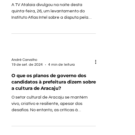
competitiva em pesquisa Atlas
Intel, reforçando tese pelo voto útil
da esquerda
A TV Atalaia divulgou na noite desta
quinta-feira, 26, um levantamento do
Instituto Atlas Intel sobre a disputa pela
prefeitura de...
André Carvalho
19 de set. de 2024
4 min de leitura
O que os planos de governo dos
candidatos à prefeitura dizem sobre
a cultura de Aracaju?
O setor cultural de Aracaju se mantém
vivo, criativo e resiliente, apesar dos
desafios. No entanto, as críticas à