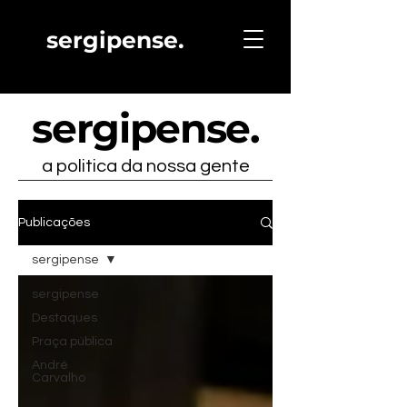
sergipense.
sergipense
.
a politica da nossa gente
Publicações
sergipense
sergipense
Destaques
Praça pública
André
Carvalho