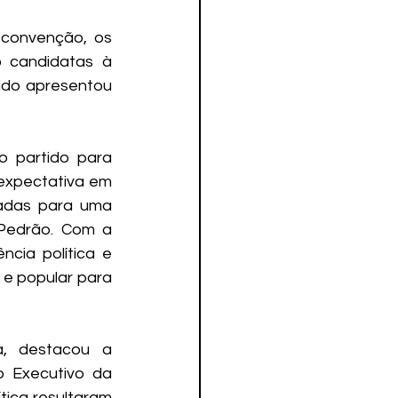
convenção, os 
candidatas à 
ido apresentou 
 partido para 
 expectativa em 
adas para uma 
 Pedrão. Com a 
ia política e 
e popular para 
, destacou a 
 Executivo da 
tica resultaram 