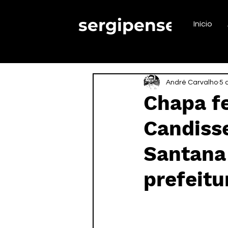
sergipense.
Início
André Carvalho
5 
Chapa fe
Candiss
Santana
prefeitu