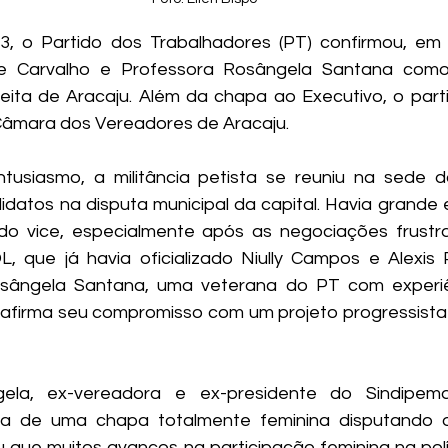
3, o Partido dos Trabalhadores (PT) confirmou, em 
 Carvalho e Professora Rosângela Santana como 
feita de Aracaju. Além da chapa ao Executivo, o part
Câmara dos Vereadores de Aracaju.
usiasmo, a militância petista se reuniu na sede do
ndidatos na disputa municipal da capital. Havia grande
do vice, especialmente após as negociações frustr
, que já havia oficializado Niully Campos e Alexis
sângela Santana, uma veterana do PT com experiênc
 reafirma seu compromisso com um projeto progressista 
ela, ex-vereadora e ex-presidente do Sindipema
ica de uma chapa totalmente feminina disputando o
ou que muitos avanços na participação feminina na polí