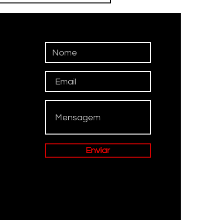
suem mais professores
ratados do que
ivos
Enviar