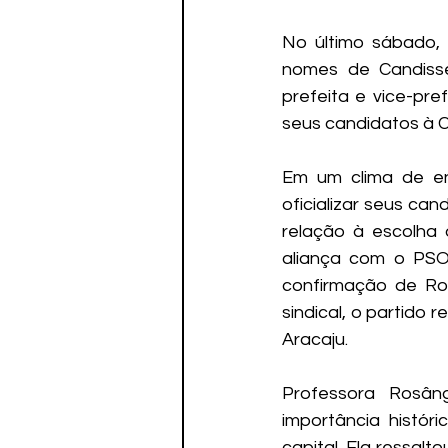
No último sábado, 
nomes de Candisse
prefeita e vice-pre
seus candidatos à 
Em um clima de ent
oficializar seus ca
relação à escolha 
aliança com o PSOL
confirmação de Ro
sindical, o partido
Aracaju.
Professora Rosâng
importância histór
capital. Ela ressalt