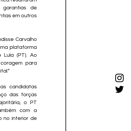
garantias de 
tias em outros 
disse Carvalho 
ma plataforma 
Lula (PT). Ao 
 coragem para 
al.”
s candidatas 
ço das forças 
ritária, o PT 
também com a 
no interior de 