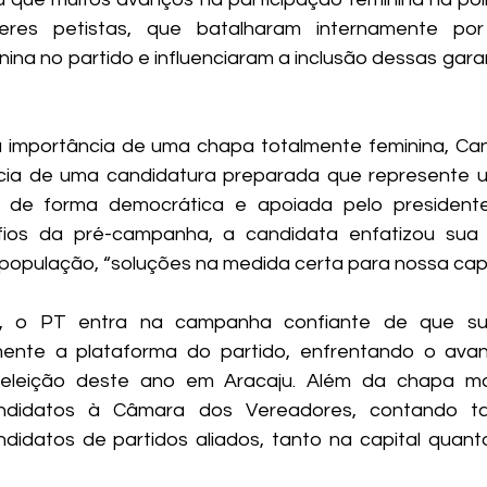
res petistas, que batalharam internamente por 
ina no partido e influenciaram a inclusão dessas garan
 importância de uma chapa totalmente feminina, Can
ncia de uma candidatura preparada que represente u
a de forma democrática e apoiada pelo presidente 
fios da pré-campanha, a candidata enfatizou sua
população, “soluções na medida certa para nossa capit
 o PT entra na campanha confiante de que sua
mente a plataforma do partido, enfrentando o avan
eleição deste ano em Aracaju. Além da chapa majo
ndidatos à Câmara dos Vereadores, contando 
didatos de partidos aliados, tanto na capital quanto 