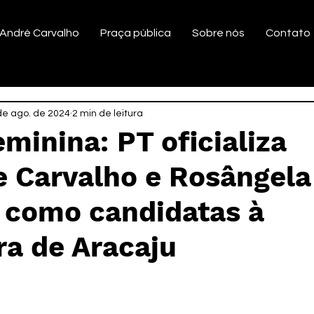
André Carvalho
Praça pública
Sobre nós
Contato
de ago. de 2024
2 min de leitura
minina: PT oficializa
e Carvalho e Rosângela
 como candidatas à
ra de Aracaju