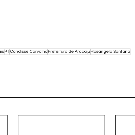
is
PT
Candisse Carvalho
Prefeitura de Aracaju
Rosângela Santana