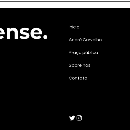
Izaltina será candidata a
pos
vice-governadora na chapa
cont
do PSOL em Sergipe
efet
ense.
Início
André Carvalho
Praça pública
Sobre nós
Contato