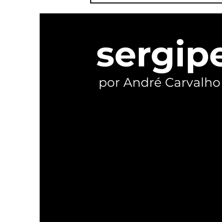
candidaturas e reivindica
ser o verdadeiro palanque
de Lula em Sergipe
sergip
por André Carvalho