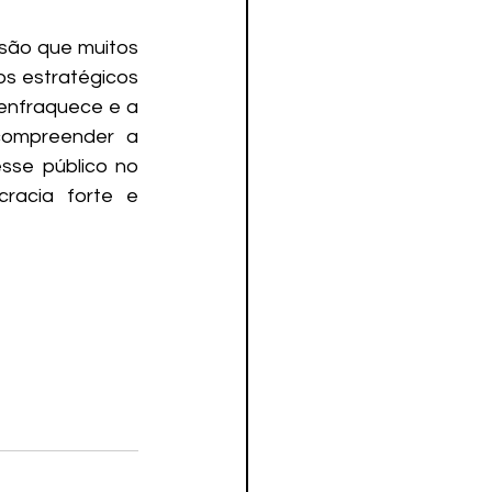
ão que muitos 
s estratégicos 
enfraquece e a 
ompreender a 
sse público no 
acia forte e 