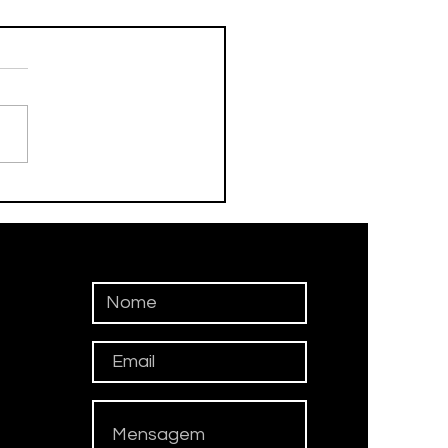
ergipe, 87 escolas
suem mais professores
ratados do que
ivos