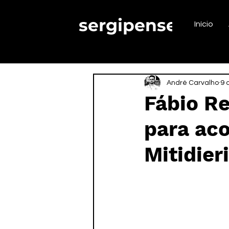
sergipense.
Início
André Carvalho
9 
Fábio Re
para ac
Mitidieri