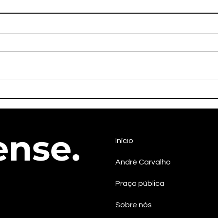
Líder quilombola Maria
Em S
Izaltina será candidata a
pos
vice-governadora na chapa
cont
do PSOL em Sergipe
efet
ense.
Início
André Carvalho
Praça pública
Sobre nós