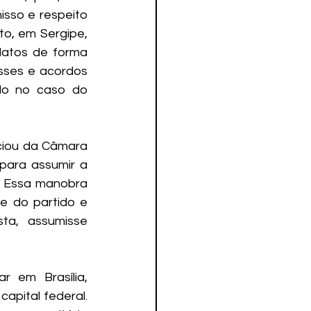
sso e respeito 
o, em Sergipe, 
datos de forma 
sses e acordos 
do no caso do 
ciou da Câmara 
ara assumir a 
. Essa manobra 
e do partido e 
ta, assumisse 
 em Brasília, 
pital federal. 