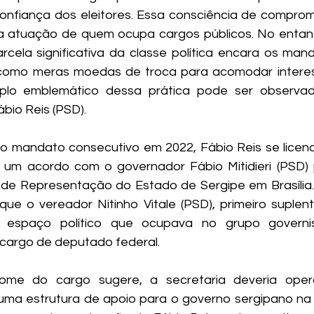
onfiança dos eleitores. Essa consciência de compromi
a atuação de quem ocupa cargos públicos. No entant
cela significativa da classe política encara os man
os como meras moedas de troca para acomodar intere
mplo emblemático dessa prática pode ser observa
bio Reis (PSD).
iro mandato consecutivo em 2022, Fábio Reis se licen
m acordo com o governador Fábio Mitidieri (PSD) p
l de Representação do Estado de Sergipe em Brasília
ue o vereador Nitinho Vitale (PSD), primeiro suplent
o espaço político que ocupava no grupo governis
cargo de deputado federal.
me do cargo sugere, a secretaria deveria operar
a estrutura de apoio para o governo sergipano na ca