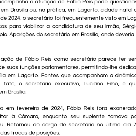
companha a atuação de Fábio Reis pode questionar s
em Brasília ou, na prática, em Lagarto, cidade natal d
de 2024, o secretário foi frequentemente visto em Lag
s para viabilizar a candidatura de seu irmão, Sérgio
pio. Aparições do secretário em Brasília, onde deveria
ação de Fábio Reis como secretário parece ter serv
de suas funções parlamentares, permitindo-lhe dedicar
mília em Lagarto. Fontes que acompanham a dinâmica
 fato, o secretário executivo, Luciano Filho, é q
m Brasília.
o em fevereiro de 2024, Fábio Reis fora exonerado
ltar à Câmara, enquanto seu suplente tomava po
u. Retornou ao cargo de secretário no último dia 7
 das trocas de posições.