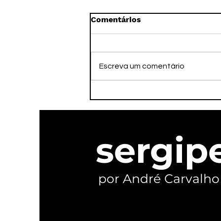
Comentários
Escreva um comentário
PSOL oficializa
candidaturas e reivindica
ser o verdadeiro palanque
de Lula em Sergipe
sergip
por André Carvalho