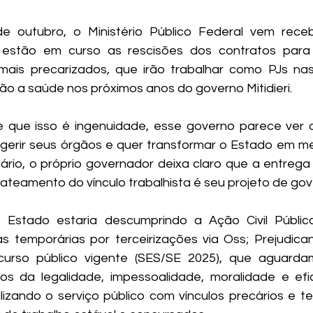
e outubro, o Ministério Público Federal vem receb
estão em curso as rescisões dos contratos para
 mais precarizados, que irão trabalhar como PJs na
ão a saúde nos próximos anos do governo Mitidieri. 
 que isso é ingenuidade, esse governo parece ver 
gerir seus órgãos e quer transformar o Estado em m
rio, o próprio governador deixa claro que a entrega
ateamento do vínculo trabalhista é seu projeto de gov
stado estaria descumprindo a Ação Civil Pública, 
s temporárias por terceirizações via Oss; Prejudica
urso público vigente (SES/SE 2025), que aguarda
ios da legalidade, impessoalidade, moralidade e eficiê
ilizando o serviço público com vínculos precários e te