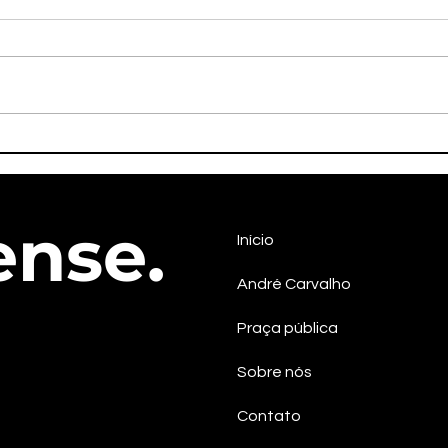
Líder quilombola Maria
Em S
Izaltina será candidata a
pos
vice-governadora na chapa
cont
do PSOL em Sergipe
efet
ense.
Início
André Carvalho
Praça pública
Sobre nós
Contato