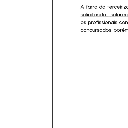
A farra da terceiri
solicitando esclar
os profissionais co
concursados, porém,