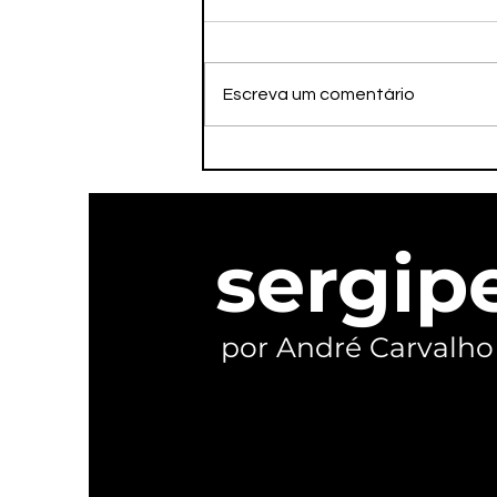
Escreva um comentário
PSOL oficializa
candidaturas e reivindica
ser o verdadeiro palanque
de Lula em Sergipe
sergip
por André Carvalho