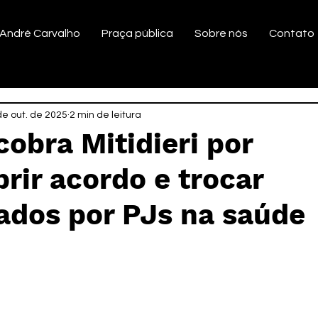
André Carvalho
Praça pública
Sobre nós
Contato
de out. de 2025
2 min de leitura
cobra Mitidieri por
ir acordo e trocar
ados por PJs na saúde