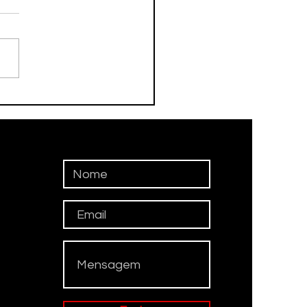
ergipe, 87 escolas
suem mais professores
ratados do que
ivos