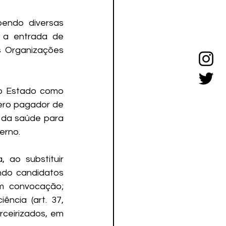
endo diversas 
 a entrada de 
s Organizações 
o Estado como 
ero pagador de 
 da saúde para 
erno. 
ao substituir 
ndo candidatos 
m convocação; 
ncia (art. 37, 
rceirizados, em 