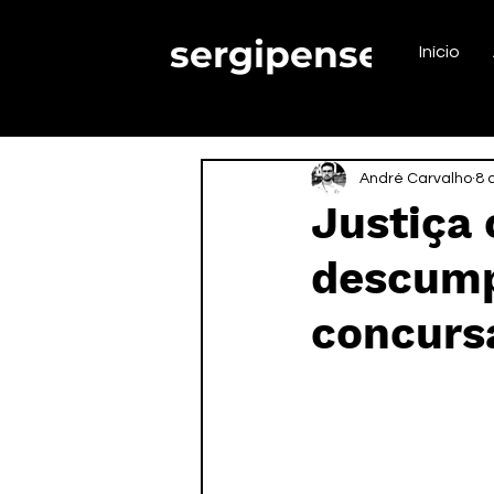
sergipense.
Início
André Carvalho
8 
Justiça 
descumpr
concurs