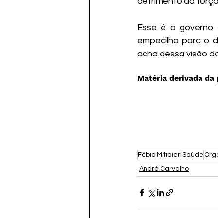
detrimento da força
Esse é o governo 
empecilho para o d
acha dessa visão do 
Matéria derivada da
Fábio Mitidieri
Saúde
Org
André Carvalho