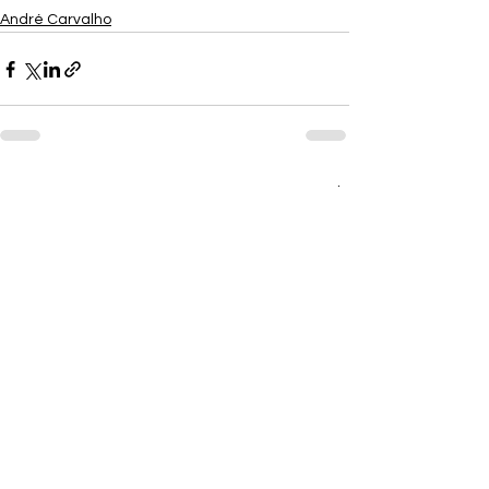
André Carvalho
Ver tudo
Posts recentes