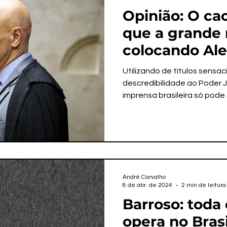
Opinião: O ca
que a grande 
colocando Al
Moraes nos tí
Utilizando de títulos sensac
matérias
descredibilidade ao Poder Ju
imprensa brasileira só pode 
André Carvalho
8 de abr. de 2024
2 min de leitura
Barroso: toda
opera no Bras