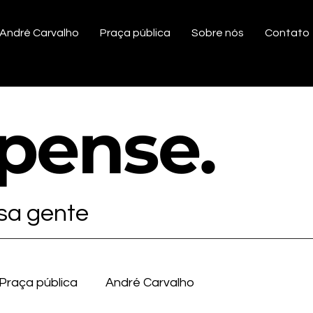
André Carvalho
Praça pública
Sobre nós
Contato
ipense
.
ssa gente
Praça pública
André Carvalho