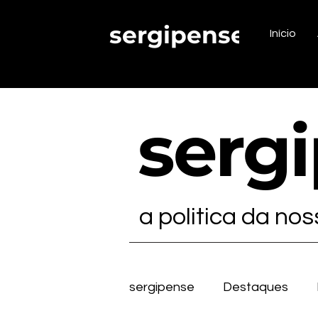
sergipense.
Início
serg
a politica da no
sergipense
Destaques