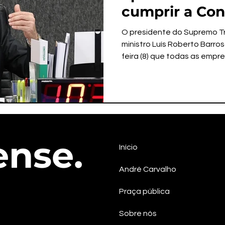
cumprir a Con
O presidente do Supremo Tri
ministro Luís Roberto Barro
feira (8) que todas as empre
ense.
Início
André Carvalho
Praça pública
Sobre nós