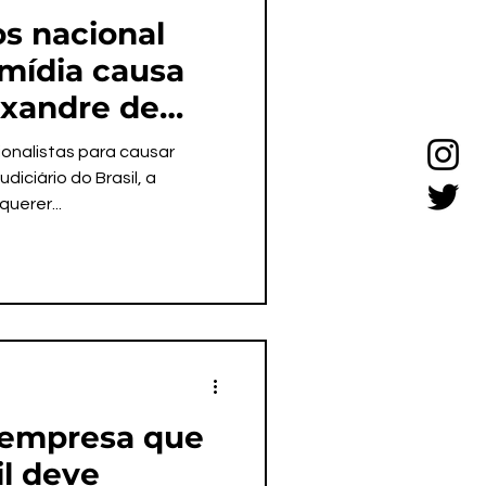
os nacional
mídia causa
exandre de
tulos de suas
ionalistas para causar
diciário do Brasil, a
querer...
 empresa que
il deve