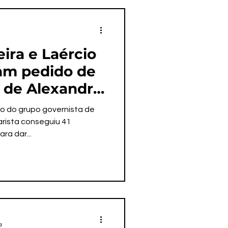
ira e Laércio
nam pedido de
de Alexandre
io do grupo governista de
arista conseguiu 41
ra dar...
a