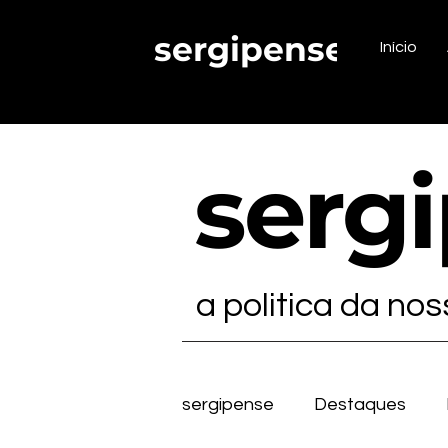
sergipense.
Início
serg
a politica da no
sergipense
Destaques