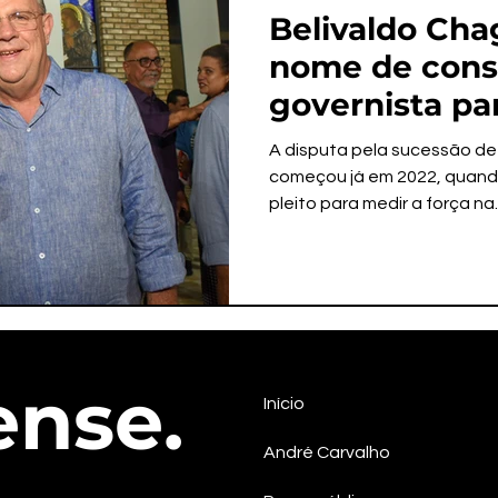
Belivaldo Cha
nome de cons
governista par
de Aracaju
A disputa pela sucessão de
começou já em 2022, quando
pleito para medir a força na..
ense.
Início
André Carvalho