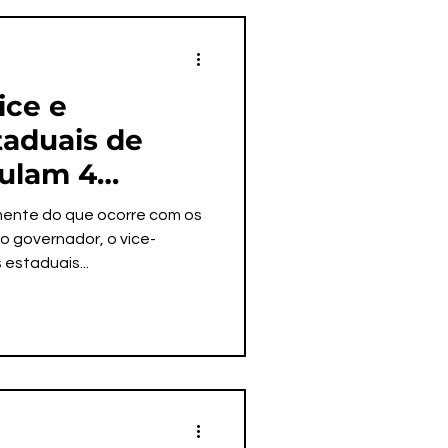
ice e
taduais de
ulam 4
3 anos,
mente do que ocorre com os
idores
 o governador, o vice-
estaduais...
 para trás