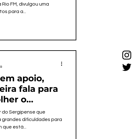
a Rio FM, divulgou uma
os para a...
ra
em apoio,
ira fala para
olher o
 2024
or do Sergipense que
á grandes dificuldades para
 que está...