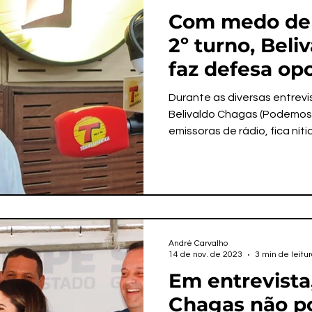
Com medo de f
2º turno, Beli
faz defesa op
“unidade” gov
Durante as diversas entrev
chapas
Belivaldo Chagas (Podemos
emissoras de rádio, fica nítid
André Carvalho
14 de nov. de 2023
3 min de leitu
Em entrevista,
Chagas não po