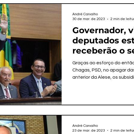
André Carvalho
30 de mar. de 2023
2 min de leitu
Governador, v
deputados es
receberão o 
reajuste salar
Graças ao esforço do então
Chagas, PSD, no apagar das 
anterior da Alese, os subsídi
André Carvalho
23 de mar. de 2023
2 min de leitu