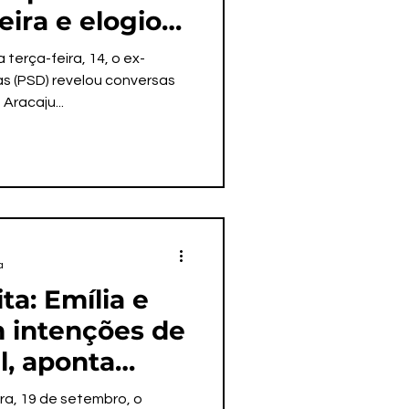
ira e elogios
a
 terça-feira, 14, o ex-
s (PSD) revelou conversas
Aracaju...
a
ta: Emília e
m intenções de
l, aponta
ira, 19 de setembro, o