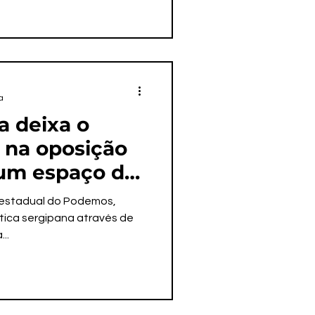
a
a deixa o
 na oposição
 um espaço de
 no governo
a estadual do Podemos,
tica sergipana através de
..