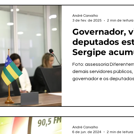
André Carvalho
3 de fev. de 2025
2 min de leitura
Governador, v
deputados es
Sergipe acum
reajustes em 
Foto: assessoria Diferente
enquanto serv
demais servidores públicos,
governador e os deputados 
públicos ficam
André Carvalho
6 de jun. de 2024
2 min de leitura