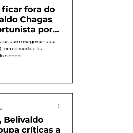
icar fora do
valdo Chagas
ortunista por
ernista com 2
istas que o ex-governador
) tem concedido às
o o papel...
ra
 Belivaldo
upa críticas a