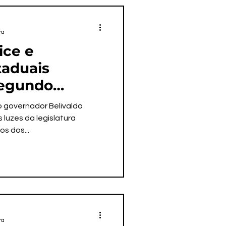
ra
ice e
taduais
segundo
ial do ano
 governador Belivaldo
luzes da legislatura
os dos...
ra