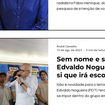
radialista Fábio Henrique, d
pesquisa de intenção de vot
André Carvalho
15 de ago. de 2023
2 min de leitu
Sem nome e s
Edvaldo Nogue
si que irá esc
candidato em
Não é novidade para o leit
Edvaldo Nogueira (PDT) ter
se impor dentro do grupo em