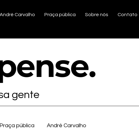
André Carvalho
Praça pública
Sobre nós
Contato
ipense
.
ssa gente
Praça pública
André Carvalho