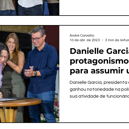
André Carvalho
10 de abr. de 2023
3 min de leitur
Danielle Garci
protagonismo
para assumir
desconfiança
Danielle Garcia, president
ganhou notoriedade na polí
sua atividade de funcionária.