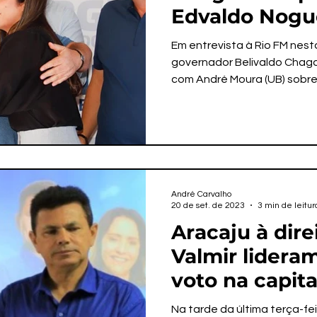
Edvaldo Nogue
a André Mour
Em entrevista à Rio FM nesta
governador Belivaldo Chaga
com André Moura (UB) sobre 
André Carvalho
20 de set. de 2023
3 min de leitur
Aracaju à direi
Valmir lidera
voto na capita
pesquisa
Na tarde da última terça-fe