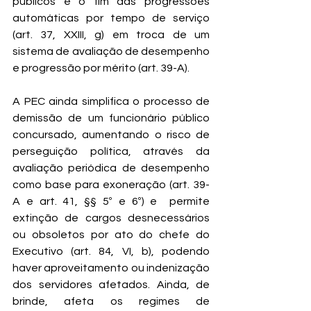
públicos é o fim das progressões 
automáticas por tempo de serviço 
(art. 37, XXIII, g) em troca de um 
sistema de avaliação de desempenho 
e progressão por mérito (art. 39-A).
A PEC ainda simplifica o processo de 
demissão de um funcionário público 
concursado, aumentando o risco de 
perseguição política, através da 
avaliação periódica de desempenho 
como base para exoneração (art. 39-
A e art. 41, §§ 5º e 6º) e  permite 
extinção de cargos desnecessários 
ou obsoletos por ato do chefe do 
Executivo (art. 84, VI, b), podendo 
haver aproveitamento ou indenização 
dos servidores afetados. Ainda, de 
brinde, afeta os regimes de 