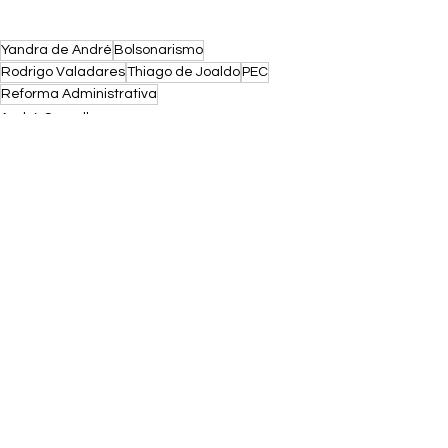
Yandra de André
Bolsonarismo
Rodrigo Valadares
Thiago de Joaldo
PEC
Reforma Administrativa
André Carvalho
Ver tudo
Posts recentes