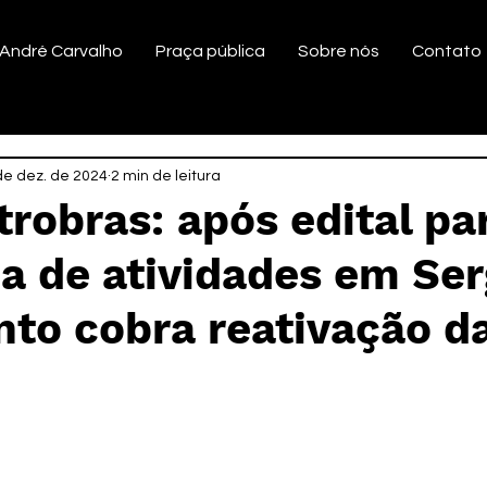
André Carvalho
Praça pública
Sobre nós
Contato
de dez. de 2024
2 min de leitura
trobras: após edital pa
a de atividades em Ser
to cobra reativação d