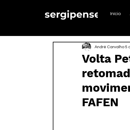
sergipense.
Início
André Carvalho
5 
Volta Pe
retomad
movimen
FAFEN