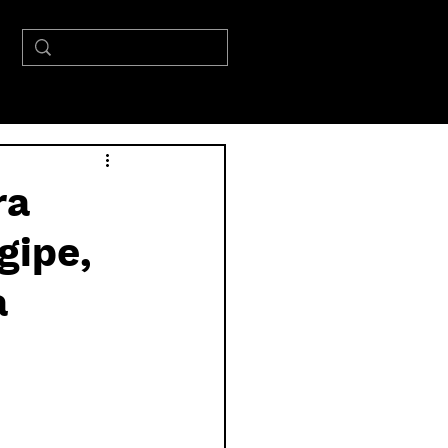
ra
gipe,
a