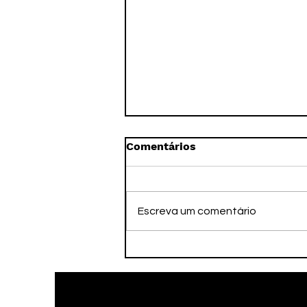
Comentários
Escreva um comentário
PSOL oficializa
candidaturas e reivindica
ser o verdadeiro palanque
de Lula em Sergipe