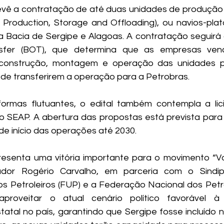
evê a contratação de até duas unidades de produção 
 Production, Storage and Offloading), ou navios-plat
Bacia de Sergipe e Alagoas. A contratação seguirá o
sfer (BOT), que determina que as empresas venc
 construção, montagem e operação das unidades p
de transferirem a operação para a Petrobras.
ormas flutuantes, o edital também contempla a lic
o SEAP. A abertura das propostas está prevista para 
de início das operações até 2030.
esenta uma vitória importante para o movimento “Vol
ador Rogério Carvalho, em parceria com o Sindip
 Petroleiros (FUP) e a Federação Nacional dos Petrol
proveitar o atual cenário político favorável à
tatal no país, garantindo que Sergipe fosse incluído n