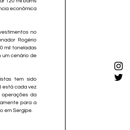
120 mil barris 
ncia econômica 
estimentos no 
nador Rogério 
 mil toneladas 
m um cenário de 
stas tem sido 
 está cada vez 
 operações da 
ivamente para a 
o em Sergipe.