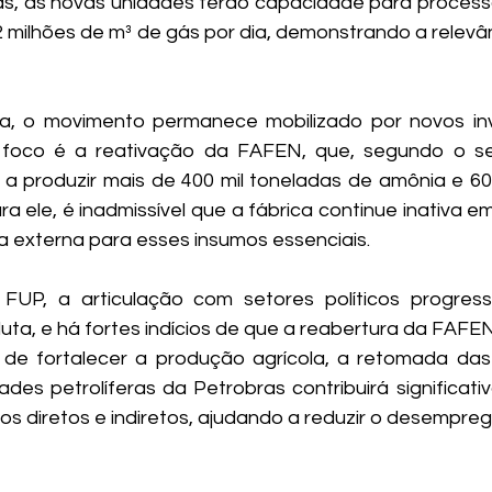
, as novas unidades terão capacidade para processar 
2 milhões de m³ de gás por dia, demonstrando a relevâ
ia, o movimento permanece mobilizado por novos inv
 foco é a reativação da FAFEN, que, segundo o se
 a produzir mais de 400 mil toneladas de amônia e 600
ra ele, é inadmissível que a fábrica continue inativa e
 externa para esses insumos essenciais.
UP, a articulação com setores políticos progressi
uta, e há fortes indícios de que a reabertura da FAFEN
 de fortalecer a produção agrícola, a retomada das
dades petrolíferas da Petrobras contribuirá significat
 diretos e indiretos, ajudando a reduzir o desempreg