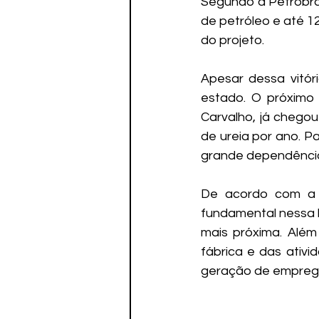
Segundo a Petrobras
de petróleo e até 1
do projeto.
Apesar dessa vitór
estado. O próximo
Carvalho, já chegou
de ureia por ano. Pa
grande dependência
De acordo com a F
fundamental nessa l
mais próxima. Além
fábrica e das ativi
geração de empregos