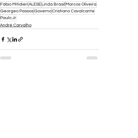
Fábio Mitidieri
ALESE
Linda Brasil
Marcos Oliveira
Georgeo Passos
Governo
Cristiano Cavalcante
Paulo Jr
André Carvalho
Ver tudo
Posts recentes