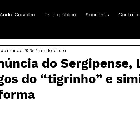
André Carvalho
Praça pública
Sobre nós
Contato
 de mai. de 2025
2 min de leitura
núncia do Sergipense, 
ogos do “tigrinho” e sim
aforma