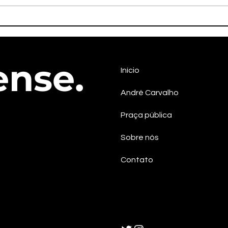
Líder quilombola Maria
Em S
Izaltina será candidata a
pos
vice-governadora na chapa
cont
do PSOL em Sergipe
efet
ense.
Início
André Carvalho
Praça pública
Sobre nós
Contato