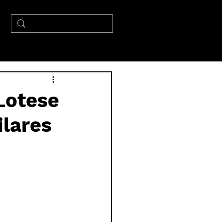
Lotese
ilares