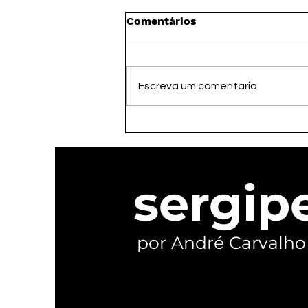
Comentários
Escreva um comentário
PSOL oficializa
candidaturas e reivindica
ser o verdadeiro palanque
de Lula em Sergipe
sergip
por André Carvalho