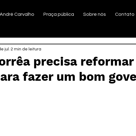
André Carvalho
Praça pública
Sobre nós
Contato
e jul.
2 min de leitura
orrêa precisa reformar
para fazer um bom gov