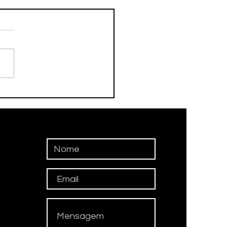
ergipe, 87 escolas
suem mais professores
ratados do que
ivos