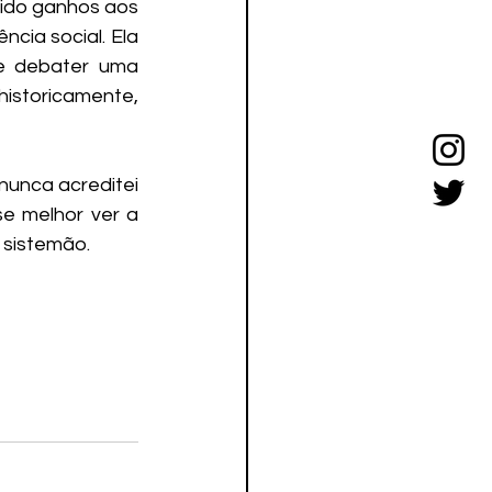
zido ganhos aos 
cia social. Ela 
e debater uma 
storicamente, 
unca acreditei 
e melhor ver a 
 sistemão.