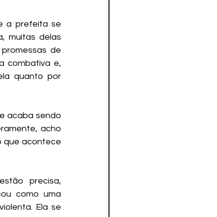
a prefeita se 
 muitas delas 
 promessas de 
 combativa e, 
la quanto por 
ue acaba sendo 
eramente, acho 
o que acontece 
tão precisa, 
ocou como uma 
olenta. Ela se 