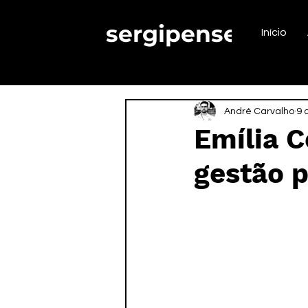
sergipense.
Início
André Carvalho
9 d
Emília C
gestão 