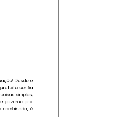
uação! Desde o 
prefeita confia 
oisas simples, 
e governo, por 
o combinado, é 