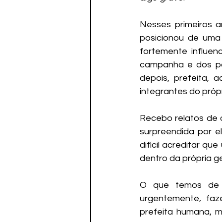
Nesses primeiros 
posicionou de uma 
fortemente influen
campanha e dos po
depois, prefeita, 
integrantes do própr
Recebo relatos de 
surpreendida por e
difícil acreditar q
dentro da própria g
O que temos de f
urgentemente, faz
prefeita humana, m