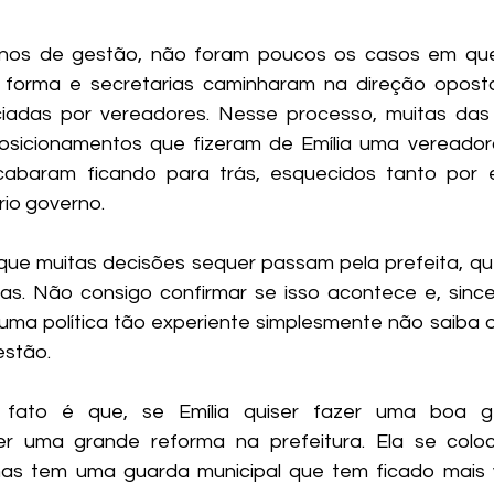
anos de gestão, não foram poucos os casos em que 
forma e secretarias caminharam na direção oposta,
ciadas por vereadores. Nesse processo, muitas das
sicionamentos que fizeram de Emília uma vereadora
acabaram ficando para trás, esquecidos tanto por e
io governo. 
que muitas decisões sequer passam pela prefeita, q
las. Não consigo confirmar se isso acontece e, sinc
ue uma política tão experiente simplesmente não saiba 
estão. 
ato é que, se Emília quiser fazer uma boa ges
er uma grande reforma na prefeitura. Ela se col
as tem uma guarda municipal que tem ficado mais vi