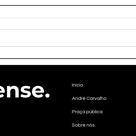
Líder quilombola Maria
Em S
Izaltina será candidata a
pos
vice-governadora na chapa
cont
do PSOL em Sergipe
efet
ense.
Início
André Carvalho
Praça pública
Sobre nós