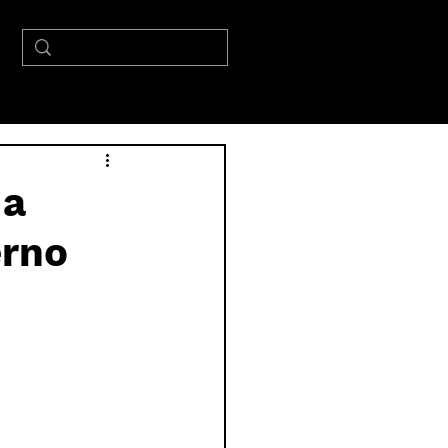
 a
erno