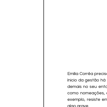
Emília Corrêa preci
ínicio da gestão há
demais no seu ento
como nomeações, a 
exemplo, resiste e
algo grave.