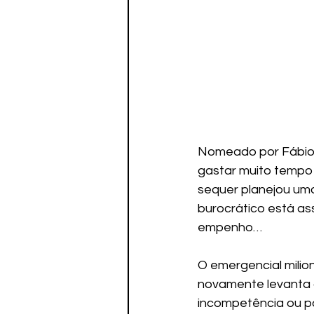
Nomeado por Fábio M
gastar muito tempo 
sequer planejou uma
burocrático está as
empenho…
O emergencial milion
novamente levanta o
incompetência ou po