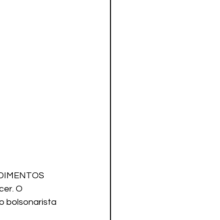
NDIMENTOS 
er. O 
 bolsonarista 