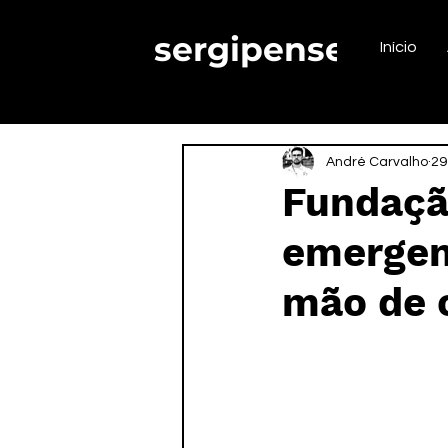
sergipense.
Início
André Carvalho
29
Fundaçã
emergenc
mão de o