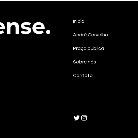
vice-governadora na chapa
cont
do PSOL em Sergipe
efet
ense.
Início
André Carvalho
Praça pública
Sobre nós
Contato