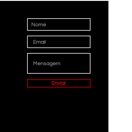
ratados do que
ivos
Enviar