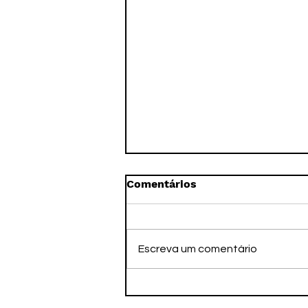
Comentários
Escreva um comentário
PSOL oficializa
candidaturas e reivindica