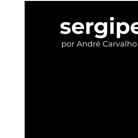
ser o verdadeiro palanque
de Lula em Sergipe
sergip
por André Carvalho