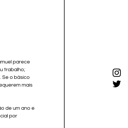
amuel parece 
 trabalho; 
 Se o básico 
requerem mais 
ção de um ano e 
ial por 