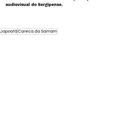
audiovisual do Sergipense.
Japoatã
Careca da Samam
André Carvalho
Ver tudo
Posts recentes