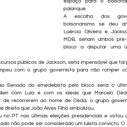
espaço para o bolsona
palanque.
A escolha dos gover
bolsonarismo se deu an
Laércio Oliveira e Jacks
MDB, seriam ambos pré-c
bloco a disputar uma ú
cursos públicos de Jackson, seria impensável que tal 
ompeu com o grupo governista para não romper co
o Senado do emedebista pelo bloco seria o últi
ieri com Lula e com os ideais que Marcelo Déda
r de recorrerem ao nome de Déda, o grupo governi
e direita que João Alves Filho simbolizou.
ou no PT nas últimas eleições presidenciais e votou c
ado não pode ser considerado um lulista convicto. O f