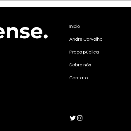
Izaltina será candidata a
pos
vice-governadora na chapa
cont
do PSOL em Sergipe
efet
ense.
Início
André Carvalho
Praça pública
Sobre nós
Contato