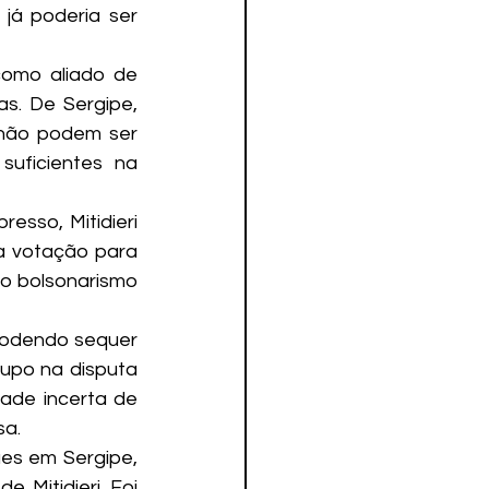
já poderia ser 
omo aliado de 
. De Sergipe, 
não podem ser 
uficientes na 
sso, Mitidieri 
a votação para 
o bolsonarismo 
podendo sequer 
upo na disputa 
ade incerta de 
sa.
es em Sergipe, 
Mitidieri. Foi 