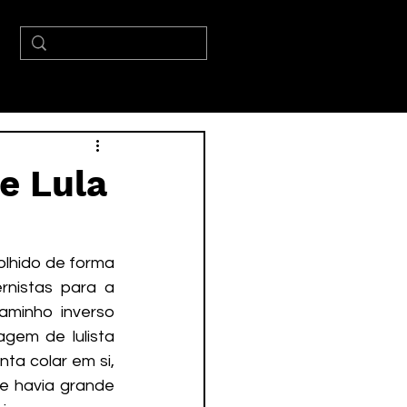
e Lula
colhido de forma 
nistas para a 
minho inverso 
agem de lulista 
nta colar em si, 
e havia grande 