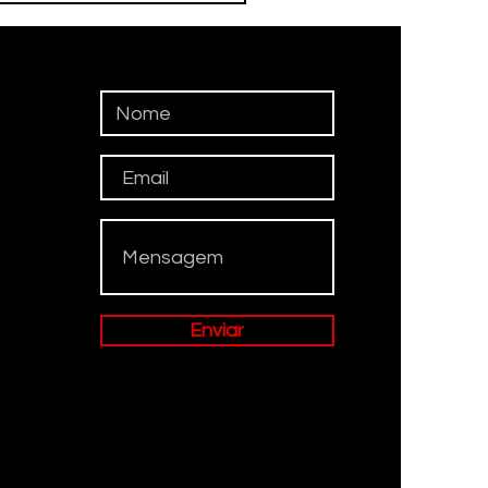
suem mais professores
ratados do que
ivos
Enviar