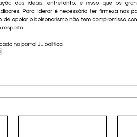
ção dos ideais, entretanto, é nisso que os grand
íocres. Para liderar é necessário ter firmeza nos po
o de apoiar o bolsonarismo não tem compromisso com
 respeito.
cado no portal JL política.
a