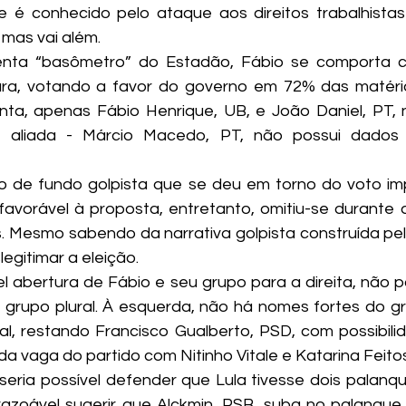
 é conhecido pelo ataque aos direitos trabalhistas 
, mas vai além.
nta “basômetro” do Estadão, Fábio se comporta c
a, votando a favor do governo em 72% das matérias
ta, apenas Fábio Henrique, UB, e João Daniel, PT, 
 aliada - Márcio Macedo, PT, não possui dados s
 de fundo golpista que se deu em torno do voto impre
favorável à proposta, entretanto, omitiu-se durante 
. Mesmo sabendo da narrativa golpista construída pel
legitimar a eleição.
 abertura de Fábio e seu grupo para a direita, não 
grupo plural. À esquerda, não há nomes fortes do gr
, restando Francisco Gualberto, PSD, com possibilid
a vaga do partido com Nitinho Vitale e Katarina Feito
 seria possível defender que Lula tivesse dois palanqu
azoável sugerir que Alckmin, PSB, suba no palanque de 