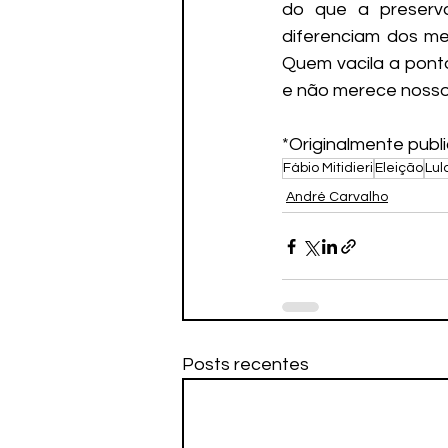
do que a preserva
diferenciam dos med
Quem vacila a pont
e não merece nosso
*Originalmente publi
Fábio Mitidieri
Eleição
Lul
André Carvalho
Posts recentes