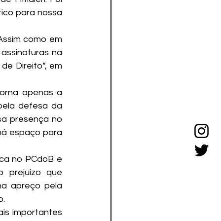
ico para nossa 
 Assim como em 
assinaturas na 
e Direito”, em 
orna apenas a 
pela defesa da 
a presença no 
há espaço para 
ica no PCdoB e 
prejuízo que 
a apreço pela 
o.
is importantes 