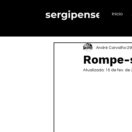
sergipense.
Início
André Carvalho
29
Rompe-se
Atualizado:
15 de fev. de