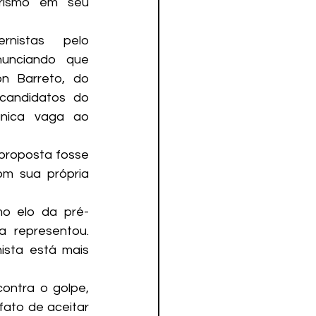
rismo em seu 
nistas pelo 
unciando que 
on Barreto, do 
andidatos do 
nica vaga ao 
proposta fosse 
m sua própria 
mo elo da pré-
 representou. 
sta está mais 
ontra o golpe, 
ato de aceitar 