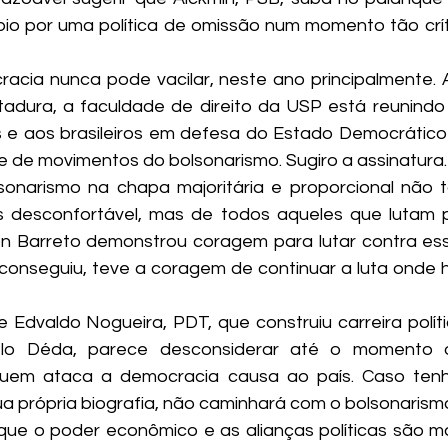
io por uma política de omissão num momento tão crít
acia nunca pode vacilar, neste ano principalmente.
adura, a faculdade de direito da USP está reunindo 
as e aos brasileiros em defesa do Estado Democrático d
e de movimentos do bolsonarismo. Sugiro a assinatura.
onarismo na chapa majoritária e proporcional não t
as desconfortável, mas de todos aqueles que lutam 
n Barreto demonstrou coragem para lutar contra ess
conseguiu, teve a coragem de continuar a luta onde 
Edvaldo Nogueira, PDT, que construiu carreira polít
lo Déda, parece desconsiderar até o momento o 
em ataca a democracia causa ao país. Caso tenh
a própria biografia, não caminhará com o bolsonarism
ue o poder econômico e as alianças políticas são ma