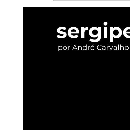
candidaturas e reivindica
ser o verdadeiro palanque
de Lula em Sergipe
sergip
por André Carvalho