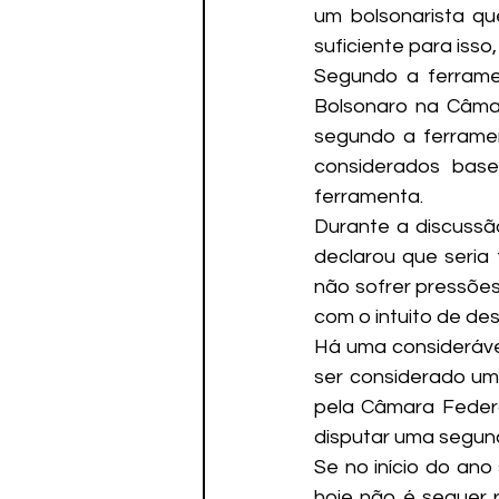
um bolsonarista que
suficiente para isso
Segundo a ferrame
Bolsonaro na Câmar
segundo a ferramen
considerados base
ferramenta.
Durante a discussão
declarou que seria 
não sofrer pressões
com o intuito de des
Há uma considerável
ser considerado um 
pela Câmara Federal
disputar uma segund
Se no início do ano
hoje não é sequer r