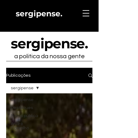
sergipense.
sergipense
.
a politica da nossa gente
Publicações
sergipense
sergipense
Destaques
Praça pública
André
Carvalho