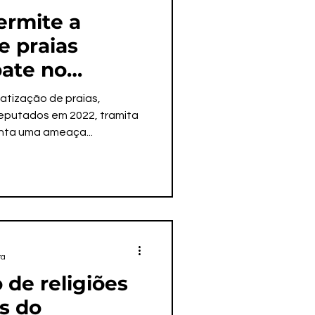
ermite a
e praias
ate no
al
vatização de praias,
putados em 2022, tramita
nta uma ameaça...
ra
 de religiões
as do