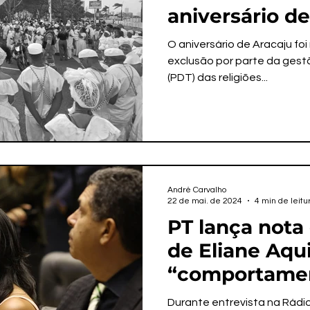
aniversário de
acordo garant
O aniversário de Aracaju fo
do Dia Mundia
exclusão por parte da gest
(PDT) das religiões...
André Carvalho
22 de mai. de 2024
4 min de leitu
PT lança nota 
de Eliane Aqu
“comportame
individualista
Durante entrevista na Rádio