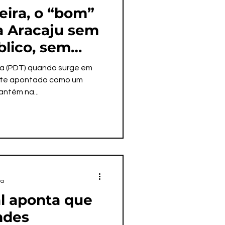
ira, o “bom”
a Aracaju sem
blico, sem
orrentemente
a (PDT) quando surge em
ente apontado como um
antém na...
ra
l aponta que
ndes