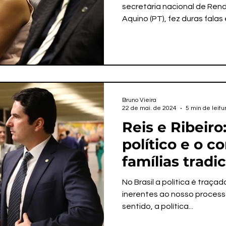
monárquicos 
secretária nacional de Rend
Aquino (PT), fez duras falas 
jamais serão 
militantes”
Bruno Vieira
22 de mai. de 2024
5 min de leitu
Reis e Ribeiro
político e o c
famílias tradi
frente do pod
No Brasil a política é traça
de Lagarto
inerentes ao nosso process
sentido, a política...