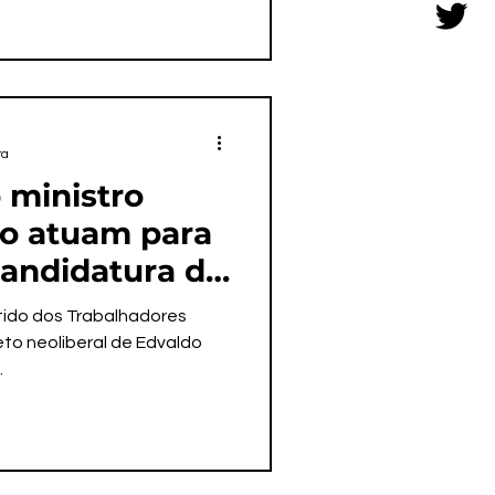
ra
 ministro
o atuam para
candidatura do
u
rtido dos Trabalhadores
eto neoliberal de Edvaldo
.