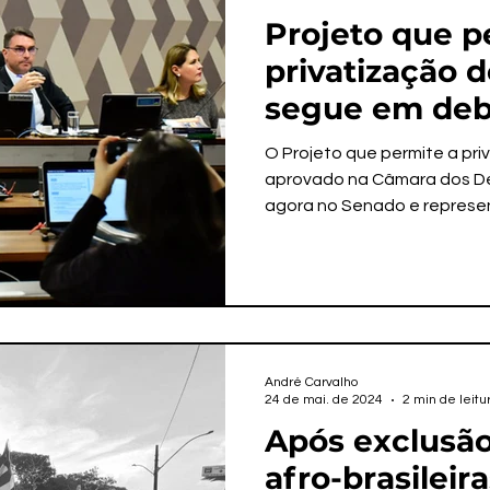
Projeto que p
privatização d
segue em deb
Senado Feder
O Projeto que permite a pri
aprovado na Câmara dos De
agora no Senado e represe
André Carvalho
24 de mai. de 2024
2 min de leitu
Após exclusão
afro-brasileir