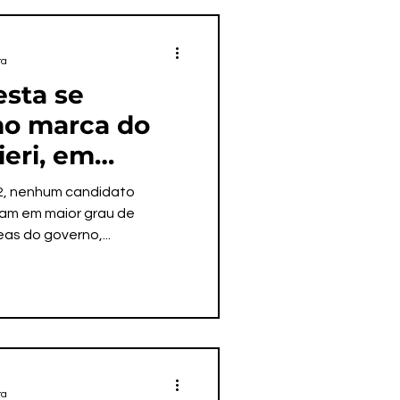
ra
esta se
mo marca do
ieri, em
e educação e
22, nenhum candidato
iam em maior grau de
as do governo,...
ra