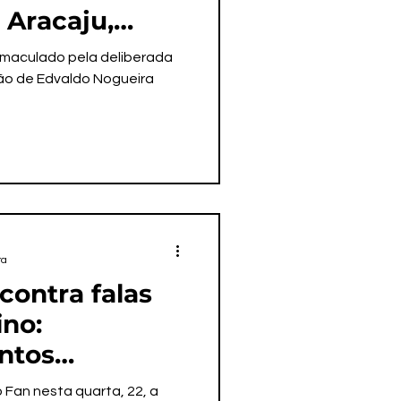
 Aracaju,
e celebração
i maculado pela deliberada
l da África
ão de Edvaldo Nogueira
ra
contra falas
ino:
ntos
s e
 Fan nesta quarta, 22, a