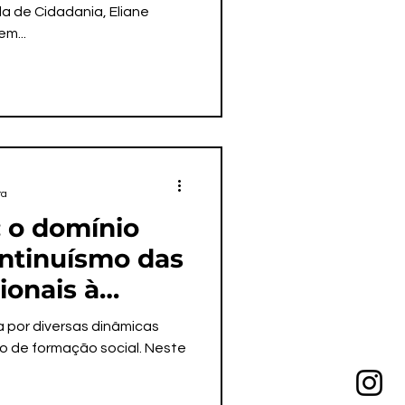
não são e
a de Cidadania, Eliane
em...
próprios de
ra
: o domínio
ontinuísmo das
cionais à
er municipal
da por diversas dinâmicas
o de formação social. Neste