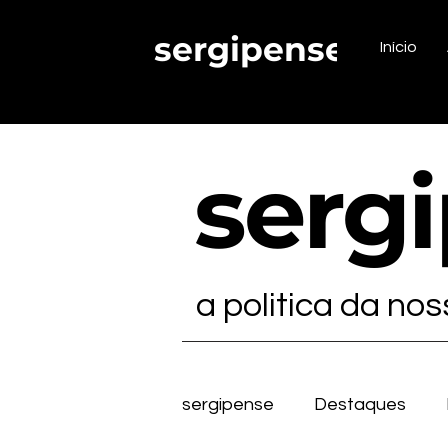
sergipense.
Início
serg
a politica da no
sergipense
Destaques