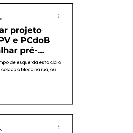
ra
r projeto
 PV e PCdoB
lhar pré-
o PT
ampo de esquerda está claro
 coloca o bloco na rua, ou
ra