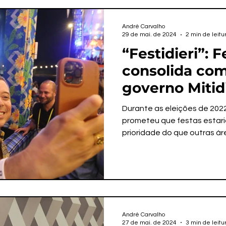
André Carvalho
29 de mai. de 2024
2 min de leitu
“Festidieri”: F
consolida co
governo Mitid
detrimento d
Durante as eleições de 20
saúde
prometeu que festas estar
prioridade do que outras áre
André Carvalho
27 de mai. de 2024
3 min de leitu