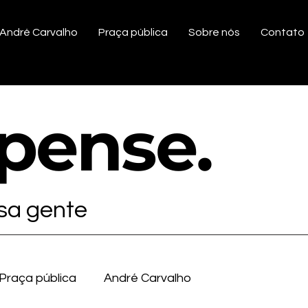
André Carvalho
Praça pública
Sobre nós
Contato
ipense
.
ssa gente
Praça pública
André Carvalho