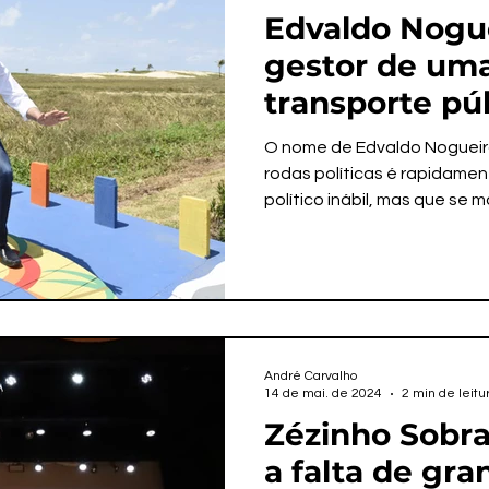
Edvaldo Nogue
gestor de um
transporte pú
creche e rec
O nome de Edvaldo Nogueir
alagada
rodas políticas é rapidam
político inábil, mas que se m
André Carvalho
14 de mai. de 2024
2 min de leitu
Zézinho Sobra
a falta de gra